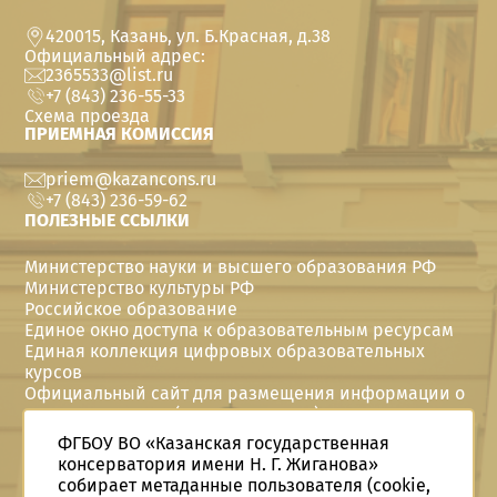
420015, Казань, ул. Б.Красная, д.38
Официальный адрес:
2365533@list.ru
+7 (843) 236-55-33
Схема проезда
ПРИЕМНАЯ КОМИССИЯ
priem@kazancons.ru
+7 (843) 236-59-62
ПОЛЕЗНЫЕ ССЫЛКИ
Министерство науки и высшего образования РФ
Министерство культуры РФ
Российское образование
Единое окно доступа к образовательным ресурсам
Единая коллекция цифровых образовательных
курсов
Официальный сайт для размещения информации о
государственных (муниципальных) учреждениях
Политика в отношении персональных данных
ФГБОУ ВО «Казанская государственная
Год семьи в Telegram
консерватория имени Н. Г. Жиганова»
Год семьи Вконтакте
собирает метаданные пользователя (cookie,