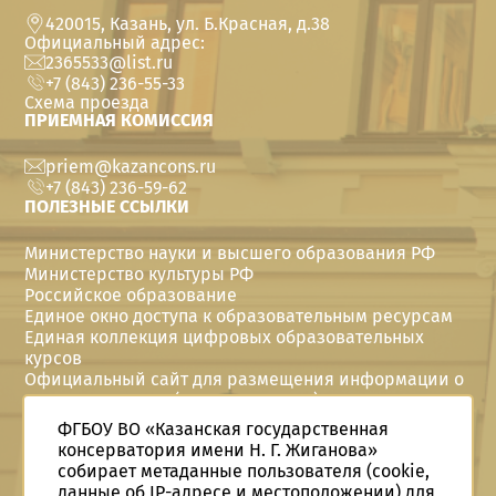
420015, Казань, ул. Б.Красная, д.38
Официальный адрес:
2365533@list.ru
+7 (843) 236-55-33
Схема проезда
ПРИЕМНАЯ КОМИССИЯ
priem@kazancons.ru
+7 (843) 236-59-62
ПОЛЕЗНЫЕ ССЫЛКИ
Министерство науки и высшего образования РФ
Министерство культуры РФ
Российское образование
Единое окно доступа к образовательным ресурсам
Единая коллекция цифровых образовательных
курсов
Официальный сайт для размещения информации о
государственных (муниципальных) учреждениях
Политика в отношении персональных данных
ФГБОУ ВО «Казанская государственная
Год семьи в Telegram
консерватория имени Н. Г. Жиганова»
Год семьи Вконтакте
собирает метаданные пользователя (cookie,
Год семьи в Одноклассниках
данные об IP-адресе и местоположении) для