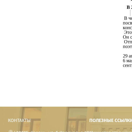
В 
В че
пос
конс
Этот
Он о
Отпр
поэт
29 а
6 ма
сент
КОНТАКТЫ
ПОЛЕЗНЫЕ ССЫЛК