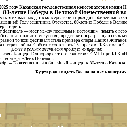
2025 году Казанская государственная консерватория имени Н
80-летие Победы в Великой Отечественной вой
сть этих важных дат в консерватории проходит юбилейный фест
вященный Году защитника Отечества, 80-летию Победы в Велик
ерватории.
 фестиваль — мост между прошлым и настоящим, память о герои
бъединит подвиг и искусство, представит неразрывную связь му
авной точкой фестиваля стала премьера оперы Назиба Жигано
а и героя войны. Событие состоялось 15 апреля в ГБКЗ имени С
Далее в рамках фестиваля пройдут концерты:
преля - Концерт Юниор-оркестра и солистов ССМШ при КГК «И 
я - концерт «День Победы»;
ябрь – Торжественный юбилейный концерт к 80-летию Казанской 
Будем рады видеть Вас на наших концертах
И