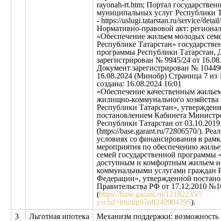
rayonah-rt.htm; Портал государствен
муниципальных услуг Республики Т
- https://uslugi.tatarstan.ru/service/detai
Нормативно-правовой акт: региона
«Обеспечение жильем молодых семе
Республике Татарстан» государстве
программы Республики Татарстан, 
зарегистрирован № 9945/24 от 16.08
Документ зарегистрирован № 104490
16.08.2024 (Минобр) Страница 7 из 
создана: 16.08.2024 16:01
«Обеспечение качественным жильем
жилищно-коммунального хозяйства 
Республики Татарстан», утвержден
постановлением Кабинета Министр
Республики Татарстан от 03.10.201
(https://base.garant.ru/72806570/). Реа
условиях со финансирования в рамк
мероприятия по обеспечению жиль
семей государственной программы 
доступным и комфортным жильем и
коммунальными услугами граждан 
Федерации», утвержденной постан
Правительства РФ от 17.12.2010 №1
(
https://base.garant.ru/12182235/?
ysclid=lrumlp97o8240904395
).
3
Льготная ипотека
Механизм поддержки: возможность