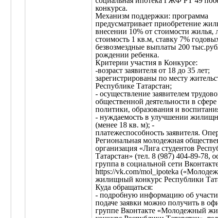
социальная ипотека ГЖФ РТ 49 поб
конкурса.
Механизм поддержки: программа
предусматривает приобретение жил
внесении 10% от стоимости жилья, 
стоимость 1 кв.м, ставку 7% годовы
безвозмездные выплаты 200 тыс.руб
рождении ребенка.
Критерии участия в Конкурсе:
-возраст заявителя от 18 до 35 лет;
зарегистрированы по месту жительс
Республике Татарстан;
- осуществление заявителем трудово
общественной деятельности в сфер
политики, образования и воспитани
- нуждаемость в улучшении жилищ
(менее 18 кв. м); -
платежеспособность заявителя. Опер
Региональная молодежная обществе
организация «Лига студентов Респу
Татарстан» (тел. 8 (987) 404-89-78,
группа в социальной сети Вконтакт
https://vk.com/mol_ipoteka («Молоде
жилищный конкурс Республики Тата
Куда обращаться:
- подробную информацию об участии
подаче заявки можно получить в о
группе Вконтакте «Молодежный ж