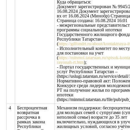
Куда обращаться:
Документ зарегистрирован № 9945/2
16.08.2024 Документ зарегистриров
вх от 16.08.2024 (Минобр) Страница 
Страница создана: 16.08.2024 16:01
- межрегиональные представительст
программы социальной ипотеки
Государственного жилищного фонда
Республики Татарстан
(
https://gilfondrt.ru/about/kontaktnaya-
- Исполнительный комитет по месту
для постановки на учет
(
https://minmol.tatarstan.ru/spisok-kont
rayonah-rt.htm
);
- Портал государственных и муниц
услуг Республики Татарстан –
(https://uslugi.tatarstan.ru/service/detail
Нормативно-правовой акт: Положен
Конкурсе среди лидеров молодежно
РТ на получение жилья по програм
ипотеки
(https://minmol.tatarstan.ru/file/pub/pu
4
Беспроцентная
Механизм поддержки: беспроцентна
возвратная
для молодых семей с супругами (суп
рассрочка в
неполной семье) возрасте до 35 лет
рамках закона
включительно, нуждающихся в улу
Республики
жилищных условий, согласно учётн