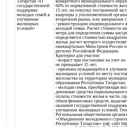
Татарстан «О
конкретного муниципального образо
государственной
60% от нормативной стоимости жил
поддержке
15 лет, на покупку построенной за
молодых семей в
квартиры у уполномоченной органи
улучшении
вторичном рынке, или завершение с
жилищных
/ реконструкцию индивидуального 
условий»
молодой семьи. Расчет стоимости к
метра для определения суммы расср
определяется стоимостью квадратно
жилья, расчет которого осуществляе
ежеквартально Минстроем России п
региону Российской Федерации.
Критерии для участия:
- возраст при постановке на учет п
не превышает 35 лет;
- признана нуждающейся в улучшен
жилищных условий по месту посто
жительства на территории муницип
образования Республики Татарстан;
- молодая семья, приобретающая жил
денежные средства первоначального
оплаты стоимости жилья в части, 
объем финансовых средств, выделя
оказания государственной поддержк
улучшении жилищных условий. Опе
Региональная общественная органи
«Объединение молодежного строите
Республики Татарстан» (оф. сайт htt