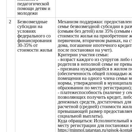
педагогической
помощи детям и
молодежи
2
Безвозмездные
Механизм поддержки: предоставлен
субсидии на
семье безвозмездной субсидии в ра
условиях
(семьям без детей) или 35% (семьям 
федерального со
стоимости жилья на приобретение ж
финансирования
первичном, вторичном рынках, на с
30-35% от
дома, погашение ипотечного кредита
стоимости жилья
после постановки на учет).
Критерии участия семьи:
- возраст каждого из супругов либо
родителя в неполной семье не превы
- признана нуждающейся в жилом 
(обеспеченность общей площадью ж
помещения на одного члена семьи м
нормы, утвержденной в муниципал
образовании по месту регистрации);
- платежеспособность (наличие у се
позволяющих получить кредит, либ
денежных средств, достаточных для
расчетной (средней) стоимости жиль
превышающей размер предоставляе
социальной выплаты).
Куда обращаться: Исполнительный 
месту регистрации для постановки н
https://minmol.tatarstan.ru/spisok-konta