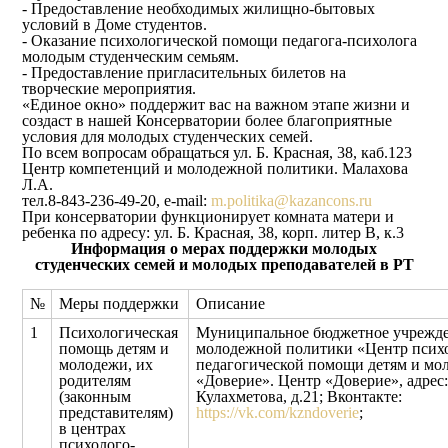
- Предоставление необходимых жилищно-бытовых
условий в Доме студентов.
- Оказание психологической помощи педагога-психолога
молодым студенческим семьям.
- Предоставление пригласительных билетов на
творческие мероприятия.
«Единое окно» поддержит вас на важном этапе жизни и
создаст в нашей Консерватории более благоприятные
условия для молодых студенческих семей.
По всем вопросам обращаться ул. Б. Красная, 38, каб.123
Центр компетенций и молодежной политики. Малахова
Л.А.
тел.8-843-236-49-20, e-mail:
m.politika@kazancons.ru
При консерватории функционирует комната матери и
ребенка по адресу: ул. Б. Красная, 38, корп. литер В, к.3
Информация о мерах поддержки молодых
студенческих семей и молодых преподавателей в РТ
№
Меры поддержки
Описание
1
Психологическая
Муниципальное бюджетное учрежд
помощь детям и
молодежной политики «Центр псих
молодежи, их
педагогической помощи детям и мо
родителям
«Доверие». Центр «Доверие», адрес: 
(законным
Кулахметова, д.21; Вконтакте:
представителям)
https://vk.com/kzndoverie
;
в центрах
психолого-