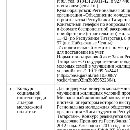
rt.ru/, тел. 8 (843) 29911-42, 8 927 448
почта omsrt@mail.ru).
Куда обращаться: Региональная общ
организация «Объединение молоде
строительства Республики Татарста
Контактный телефон по вопросам г
в формате беспроцентной рассрочки
приобретение (строительство) жилья:
11-42 (по Республике Татарстан), 8 (
97 (в г. Набережные Челны);
-Исполнительный комитет по месту
для постановки на учет.
Нормативно-правовой акт: Закон Р
Татарстан «О государственной под
молодых семей в улучшении жили
условий» от 21.10.1999 №2443
(https://base.garant.ru/8103088/?
ysclid=lrum92lm3b859522364).
5
Конкурс
Для поддержки лидеров молодежно
социальной
улучшении жилищных условий про
ипотеки среди
Молодежный жилищный конкурс со
лидеров
ипотеки, оператором которого выст
молодежной
Региональная молодежная обществе
политики
организация «Лига студентов Респу
Татарстан». Конкурс реализуется бл
поддержке Президента Республики Т
2012 года. Ежегодно с 2015 года пр