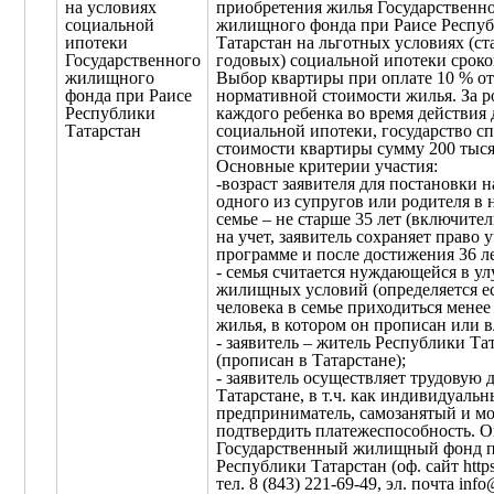
на условиях
приобретения жилья Государственн
социальной
жилищного фонда при Раисе Респу
ипотеки
Татарстан на льготных условиях (ст
Государственного
годовых) социальной ипотеки сроком
жилищного
Выбор квартиры при оплате 10 % от
фонда при Раисе
нормативной стоимости жилья. За 
Республики
каждого ребенка во время действия 
Татарстан
социальной ипотеки, государство с
стоимости квартиры сумму 200 тыся
Основные критерии участия:
-возраст заявителя для постановки на
одного из супругов или родителя в
семье – не старше 35 лет (включител
на учет, заявитель сохраняет право у
программе и после достижения 36 ле
- семья считается нуждающейся в у
жилищных условий (определяется ес
человека в семье приходиться менее
жилья, в котором он прописан или в
- заявитель – житель Республики Та
(прописан в Татарстане);
- заявитель осуществляет трудовую 
Татарстане, в т.ч. как индивидуаль
предприниматель, самозанятый и м
подтвердить платежеспособность. О
Государственный жилищный фонд п
Республики Татарстан (оф. сайт https:/
тел. 8 (843) 221-69-49, эл. почта info@