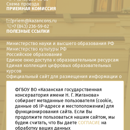
Схема проезда
ПРИЕМНАЯ КОМИССИЯ
priem@kazancons.ru
+7 (843) 236-59-62
ПОЛЕЗНЫЕ ССЫЛКИ
Министерство науки и высшего образования РФ
Министерство культуры РФ
Российское образование
Единое окно доступа к образовательным ресурсам
Единая коллекция цифровых образовательных
курсов
Официальный сайт для размещения информации о
государственных (муниципальных) учреждениях
Политика в отношении персональных данных
ФГБОУ ВО «Казанская государственная
Год семьи в Telegram
консерватория имени Н. Г. Жиганова»
Год семьи Вконтакте
собирает метаданные пользователя (cookie,
Год семьи в Одноклассниках
данные об IP-адресе и местоположении) для
Студенческие конструкторские бюро
функционирования сайта. Если Вы
СКБ в Telegram
продолжите пользоваться нашим сайтом, мы
©
2026
Казанская государственная консерватория
будем считать, что Вы даете
СОГЛАСИЕ
на
имени Н. Г. Жиганова
обработку ваших данных