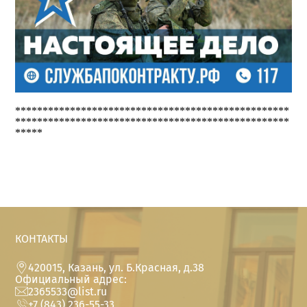
**************************************************
**************************************************
*****
КОНТАКТЫ
420015, Казань, ул. Б.Красная, д.38
Официальный адрес:
2365533@list.ru
+7 (843) 236-55-33