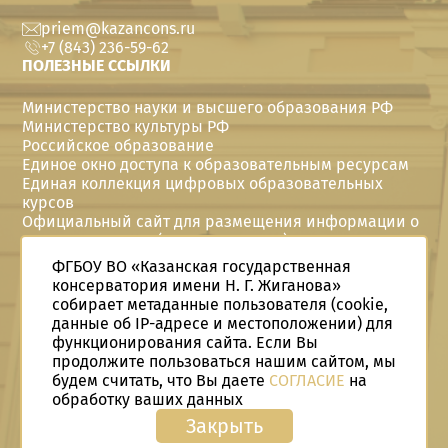
priem@kazancons.ru
+7 (843) 236-59-62
ПОЛЕЗНЫЕ ССЫЛКИ
Министерство науки и высшего образования РФ
Министерство культуры РФ
Российское образование
Единое окно доступа к образовательным ресурсам
Единая коллекция цифровых образовательных
курсов
Официальный сайт для размещения информации о
государственных (муниципальных) учреждениях
Политика в отношении персональных данных
ФГБОУ ВО «Казанская государственная
Год семьи в Telegram
консерватория имени Н. Г. Жиганова»
Год семьи Вконтакте
собирает метаданные пользователя (cookie,
Год семьи в Одноклассниках
данные об IP-адресе и местоположении) для
Студенческие конструкторские бюро
функционирования сайта. Если Вы
СКБ в Telegram
продолжите пользоваться нашим сайтом, мы
©
2026
Казанская государственная консерватория
будем считать, что Вы даете
СОГЛАСИЕ
на
имени Н. Г. Жиганова
обработку ваших данных
Закрыть