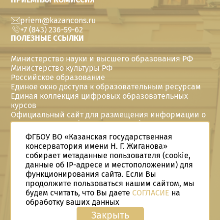
priem@kazancons.ru
+7 (843) 236-59-62
ПОЛЕЗНЫЕ ССЫЛКИ
Министерство науки и высшего образования РФ
Министерство культуры РФ
Российское образование
Единое окно доступа к образовательным ресурсам
Единая коллекция цифровых образовательных
курсов
Официальный сайт для размещения информации о
государственных (муниципальных) учреждениях
Политика в отношении персональных данных
ФГБОУ ВО «Казанская государственная
Год семьи в Telegram
консерватория имени Н. Г. Жиганова»
Год семьи Вконтакте
собирает метаданные пользователя (cookie,
Год семьи в Одноклассниках
данные об IP-адресе и местоположении) для
Студенческие конструкторские бюро
функционирования сайта. Если Вы
СКБ в Telegram
продолжите пользоваться нашим сайтом, мы
©
2026
Казанская государственная консерватория
будем считать, что Вы даете
СОГЛАСИЕ
на
имени Н. Г. Жиганова
обработку ваших данных
Закрыть