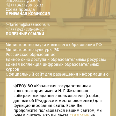
2365533@list.ru
+7 (843) 236-55-33
Схема проезда
ПРИЕМНАЯ КОМИССИЯ
priem@kazancons.ru
+7 (843) 236-59-62
ПОЛЕЗНЫЕ ССЫЛКИ
Министерство науки и высшего образования РФ
Министерство культуры РФ
Российское образование
Единое окно доступа к образовательным ресурсам
Единая коллекция цифровых образовательных
курсов
Официальный сайт для размещения информации о
государственных (муниципальных) учреждениях
Политика в отношении персональных данных
ФГБОУ ВО «Казанская государственная
Год семьи в Telegram
консерватория имени Н. Г. Жиганова»
Год семьи Вконтакте
собирает метаданные пользователя (cookie,
Год семьи в Одноклассниках
данные об IP-адресе и местоположении) для
Студенческие конструкторские бюро
функционирования сайта. Если Вы
СКБ в Telegram
продолжите пользоваться нашим сайтом, мы
©
2026
Казанская государственная консерватория
будем считать, что Вы даете
СОГЛАСИЕ
на