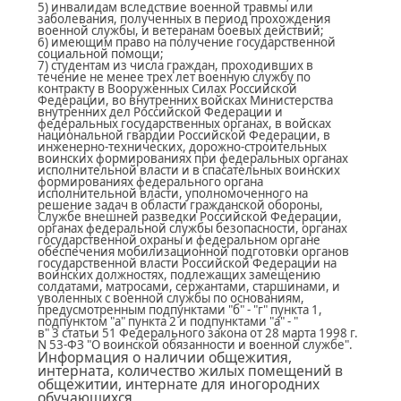
5) инвалидам вследствие военной травмы или
заболевания, полученных в период прохождения
военной службы, и ветеранам боевых действий;
6) имеющим право на получение государственной
социальной помощи;
7) студентам из числа граждан, проходивших в
течение не менее трех лет военную службу по
контракту в Вооруженных Силах Российской
Федерации, во внутренних войсках Министерства
внутренних дел Российской Федерации и
федеральных государственных органах, в войсках
национальной гвардии Российской Федерации, в
инженерно-технических, дорожно-строительных
воинских формированиях при федеральных органах
исполнительной власти и в спасательных воинских
формированиях федерального органа
исполнительной власти, уполномоченного на
решение задач в области гражданской обороны,
Службе внешней разведки Российской Федерации,
органах федеральной службы безопасности, органах
государственной охраны и федеральном органе
обеспечения мобилизационной подготовки органов
государственной власти Российской Федерации на
воинских должностях, подлежащих замещению
солдатами, матросами, сержантами, старшинами, и
уволенных с военной службы по основаниям,
предусмотренным подпунктами "б" - "г" пункта 1,
подпунктом "а" пункта 2 и подпунктами "а" - "
в" 3 статьи 51 Федерального закона от 28 марта 1998 г.
N 53-ФЗ "О воинской обязанности и военной службе".
Информация о наличии общежития,
интерната, количество жилых помещений в
общежитии, интернате для иногородних
обучающихся