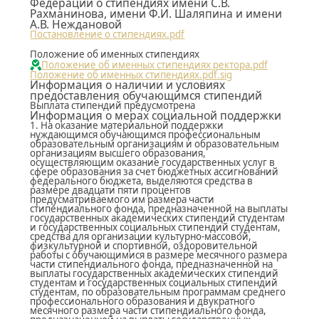
Федерации о стипендиях имени С.В.
Рахманинова, имени Ф.И. Шаляпина и имени
А.В. Неждановой
Постановление о стипендиях.pdf
Положение об именных стипендиях
Положение об именных стипендиях ректора.pdf
Положение об именных стипендиях.pdf.sig
Информация о наличии и условиях
предоставления обучающимся стипендий
Выплата стипендий предусмотрена
Информация о мерах социальной поддержки
1. На оказание материальной поддержки
нуждающимся обучающимся профессиональным
образовательным организациям и образовательным
организациям высшего образования,
осуществляющим оказание государственных услуг в
сфере образования за счет бюджетных ассигнований
федерального бюджета, выделяются средства в
размере двадцати пяти процентов
предусматриваемого им размера части
стипендиального фонда, предназначенной на выплаты
государственных академических стипендий студентам
и государственных социальных стипендий студентам,
средства для организации культурно-массовой,
физкультурной и спортивной, оздоровительной
работы с обучающимися в размере месячного размера
части стипендиального фонда, предназначенной на
выплаты государственных академических стипендий
студентам и государственных социальных стипендий
студентам, по образовательным программам среднего
профессионального образования и двукратного
месячного размера части стипендиального фонда,