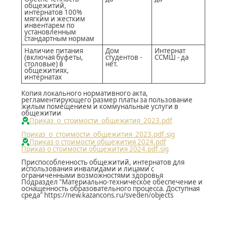
общежитий,
интернатов 100%
мягким и жестким
инвентарем по
установленным
стандартным нормам
Наличие питания
Дом
Интернат
(включая буфеты,
студентов -
ССМШ - да
столовые) в
нет.
общежитиях,
интернатах
Копия локального нормативного акта,
регламентирующего размер платы за пользование
жилым помещением и коммунальные услуги в
общежитии
Приказ_о_стоимости_общежития_2023.pdf
Приказ_о_стоимости_общежития_2023.pdf.sig
Приказ о стоимости общежития 2024.pdf
Приказ о стоимости общежития 2024.pdf.sig
Приспособленность общежитий, интернатов для
использования инвалидами и лицами с
ограниченными возможностями здоровья
Подраздел "Материально-техническое обеспечение и
оснащенность образовательного процесса. Доступная
среда" https://new.kazancons.ru/sveden/objects