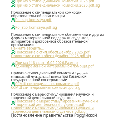
Приказ о стипендиальной комиссии.2025.pdf
Приказ о стипендиальной комиссии.2025.pdf.sig
Положение о стипендиальной комиссии
образовательной организации
Pol_stip_komissiya.pdf
Pol_stip_komissiya.pdf.sig
Положение о стипендиальном обеспечении и других
формах материальной поддержки студентов,
аспирантов и докторантов образовательной
организации
Начните вводить...
Положение о стип.обесп.Декабрь.2025.pdf
Положение о стип.обесп.Декабрь.2025.pdf.sig
Приказ 118 ст. от 16.02.2026.Размер
единовременной материальной помощи.pdf
Приказ о стипендиальной комиссии
Средней
при Казанской
специальной музыкальной школы
государственной консерватории
ССМШ стипендиальная комиссия.pdf
ССМШ стипендиальная комиссия.pdf.sig
Положение о мерах стимулирования научной и
творческой деятельности студентов
Положение о мерах стимулирования научной и
творческой деятельности студентов.pdf
Положение о мерах стимулирования научной и
творческой деятельности студентов.pdf.sig
Постановление правительства Российской