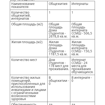
Наименование
Общежития
Интернаты
показателя
Количество
1
1
общежитий,
интернатов
Общая площадь (м2)
Общая
Общая
площадь
площадь
Дома
интерната
студентов -
ССМШ - 506,5
2678,8 кв.м.
кв.м.
Жилая площадь (м2)
Жилая
Жилая
площадь
площадь
Дома
интерната
студентов -
ССМШ - 150,5
1187,5 кв.м.
кв.м.
Количество мест
Дом
Интернат
студентов -
ССМШ - 24
178 мест для
места для
проживания.
проживания
обучающихся.
Количество жилых
В
В интернате -
помещений,
общежитии -
0
приспособленных для
0
использования
инвалидами и лицами
с ограниченными
возможностями
здоровья
Обеспеченность
да
да