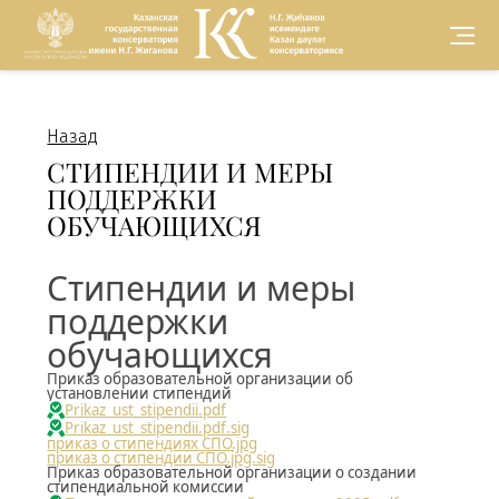
Версия для
слабовидящих
Назад
СТИПЕНДИИ И МЕРЫ
ПОДДЕРЖКИ
ОБУЧАЮЩИХСЯ
Стипендии и меры
поддержки
обучающихся
Приказ образовательной организации об
установлении стипендий
Prikaz_ust_stipendii.pdf
Prikaz_ust_stipendii.pdf.sig
приказ о стипендиях СПО.jpg
приказ о стипендии СПО.jpg.sig
Приказ образовательной организации о создании
стипендиальной комиссии