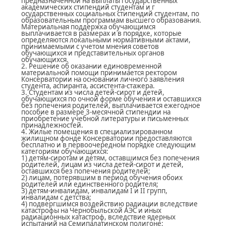
предназначенной на выплаты государственных
академических стипендий студентам и г
осударственных социальных стипендий студентам, по
образовательным программам высшего образования.
Материальная поддержка обучающимся
выплачивается в размерах и в порядке, которые
определяются локальными нормативными актами,
принимаемыми с учетом мнения советов
обучающихся и представительных органов
обучающихся.
2. Решение об оказании единовременной
материальной помощи принимается ректором
Консерватории на основании личного заявления
студента, аспиранта, ассистента-стажера.
3. Студентам из числа детей-сирот и детей,
обучающихся по очной форме обучения и оставшихся
без попечения родителей, выплачивается ежегодное
пособие в размере 3-месячной стипендии на
приобретение учебной литературы и письменных
принадлежностей.
4. Жилые помещения в специализированном
жилищном фонде Консерватории предоставляются
бесплатно и в первоочередном порядке следующим
категориям обучающихся:
1) детям-сиротам и детям, оставшимся без попечения
родителей, лицам из числа детей-сирот и детей,
оставшихся без попечения родителей;
2) лицам, потерявшим в период обучения обоих
родителей или единственного родителя;
3) детям-инвалидам, инвалидам I и II групп,
инвалидам с детства;
4) подвергшимся воздействию радиации вследствие
катастрофы на Чернобыльской АЭС и иных
радиационных катастроф, вследствие ядерных
испытаний на Семипалатинском полигоне;